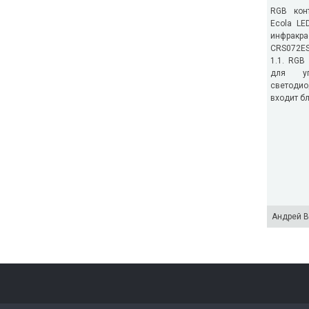
RGB кон
Ecola LED
инфракр
CRS072ES
1.1. RGB
для уп
светодио
входит бл
Андрей В