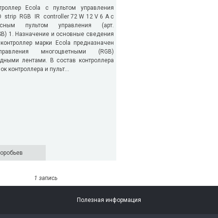
троллер Ecola с пультом управления
 strip RGB IR controller 72 W 12 V 6 A с
асным пультом управления (арт.
B) 1. Назначение и основные сведения
 контроллер марки Ecola предназначен
равления многоцветными (RGB)
дными лентами. В состав контроллера
ок контроллера и пульт...
оробьев
1 запись
Полезная информация